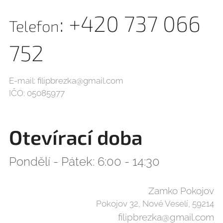
: +420 737 066
Telefon
752
E-mail: filipbrezka@gmail.com
IČO: 05085977
Otevírací doba
Pondělí - Pátek: 6:00 - 14:30
Zamko Pokojov
Pokojov 32, Nové Veselí, 59214
filipbrezka@gmail.com