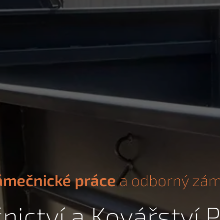
ámečnické práce
a odborný záme
ictví a Kovářství 