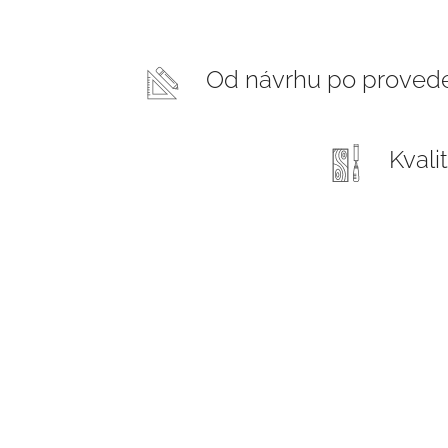
Od návrhu po proved
Kvali