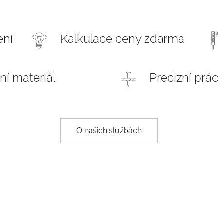
ení
Kalkulace ceny zdarma
tní materiál
Precizní prá
O našich službách